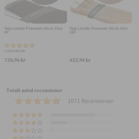
Tejp Löshår Premium 40cm 10st
Tejp Löshår Premium 30cm 10st
4#
16#
1
RECENSION
726,96 kr
622,96 kr
Totalt antal recensioner
1071 Recensioner
(
7
(
6
2
(
7
7
2