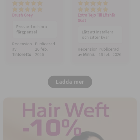
Total value
Pris
Kvalitet
Total value
Brush Grey
Extra Tejp Till Löshår
96st
Prisvärd och bra
färgpensel
Lätt att installera
och sitter kvar
Recension
Publicerad
av
26 feb.
Recension
Publicerad
Tintoretto
2026
av
Minnis
19 feb. 2026
Ladda mer