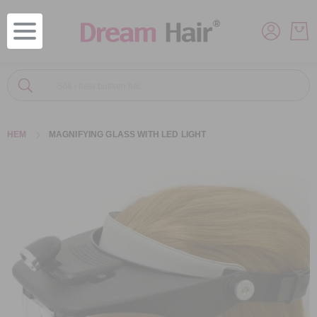
Sök
Sök
HEM
MAGNIFYING GLASS WITH LED LIGHT
Hoppa
till
slutet
av
bildgalleriet