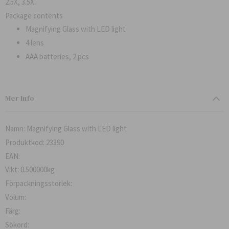
2.5X, 3.5X.
Package contents
Magnifying Glass with LED light
4 lens
AAA batteries, 2 pcs
Mer Info
Namn: Magnifying Glass with LED light
Produktkod: 23390
EAN:
Vikt: 0.500000kg
Förpackningsstorlek:
Volum:
Färg:
Sökord: