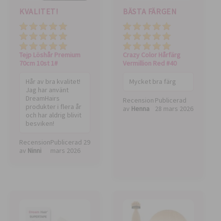
KVALITET!
BÄSTA FÄRGEN
Pris
Kvalitet
Total value
Pris
Kvalitet
Total value
Tejp Löshår Premium
Crazy Color Hårfärg
70cm 10st 1#
Vermillion Red #40
Hår av bra kvalitet!
Mycket bra färg
Jag har använt
DreamHairs
Recension
Publicerad
produkter i flera år
av
Henna
28 mars 2026
och har aldrig blivit
besviken!
Recension
Publicerad
29
av
Ninni
mars 2026