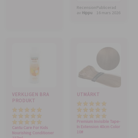
Recension
Publicerad
av
Hippu
16 mars 2026
VERKLIGEN BRA
UTMÄRKT
PRODUKT
Kvalitet
Pris
Pris
Total value
Total value
Kvalitet
Premium Invisible Tape-
In Extension 40cm Color
Cantu Care For Kids
10#
Nourishing Conditioner