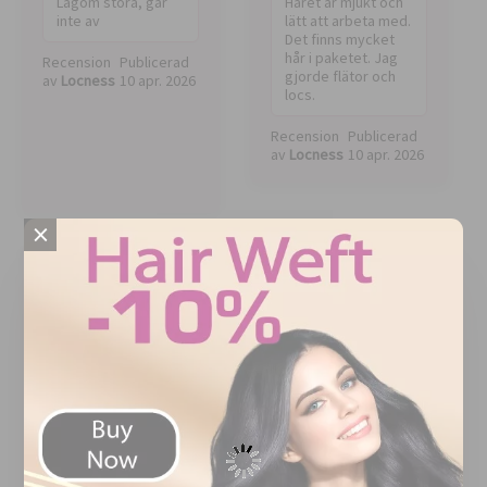
Lagom stora, går
Håret är mjukt och
inte av
lätt att arbeta med.
Det finns mycket
hår i paketet. Jag
Recension
Publicerad
gjorde flätor och
av
Locness
10 apr. 2026
locs.
Recension
Publicerad
av
Locness
10 apr. 2026
×
BRA PRISVÄRDE
BRA
Pris
Total value