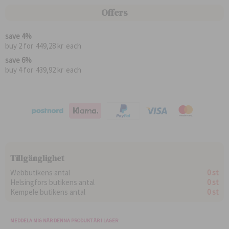
p
r
i
p
r
d
s
e
Offers
i
i
c
s
n
i
a
a
save
4
%
r
l
buy 2 for
449,28 kr
each
i
p
e
r
save
6
%
p
i
buy 4 for
439,92 kr
each
r
s
i
s
Tillgänglighet
Webbutikens antal
0 st
Helsingfors butikens antal
0 st
Kempele butikens antal
0 st
MEDDELA MIG NÄR DENNA PRODUKT ÄR I LAGER