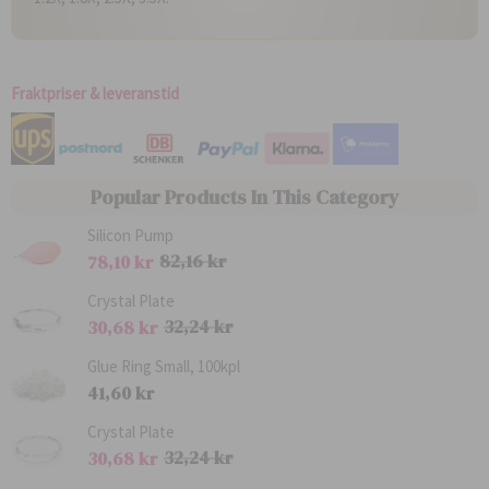
Fraktpriser & leveranstid
Popular Products In This Category
Silicon Pump
82,16 kr
78,10 kr
O
S
r
p
Crystal Plate
d
e
32,24 kr
30,68 kr
i
c
n
O
i
S
a
r
a
p
Glue Ring Small, 100kpl
r
d
l
e
41,60 kr
i
i
p
c
e
n
r
i
p
a
i
a
Crystal Plate
r
r
s
l
32,24 kr
30,68 kr
i
i
p
s
e
O
r
S