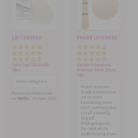
LÄTTANVÄND
SNABB LEVERANS
Pris
Pris
Total value
Total value
Kvalitet
Kvalitet
Extra Tejp Till Löshår
Keratin Extensions
96st
Premium 50cm 25pcs
24#
Sitter väldigt bra
Snabb leverans.
Snabb kundservice
Recension
Publicerad
vid en extra
av
Minttu
20 mars 2026
beställning. Hann
med i samma paket
också :) Naturlig
färg på
förlängningarna.
Var rädd att de
skulle ha en gul ton.