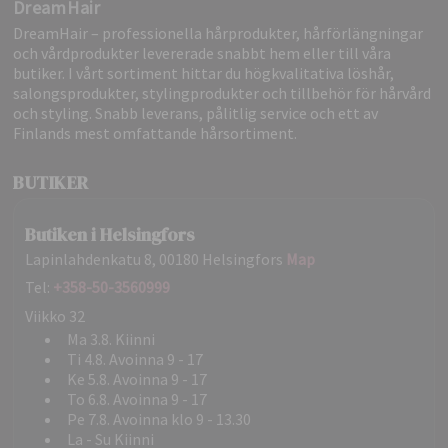
DreamHair
DreamHair – professionella hårprodukter, hårförlängningar
och vårdprodukter levererade snabbt hem eller till våra
butiker. I vårt sortiment hittar du högkvalitativa löshår,
salongsprodukter, stylingprodukter och tillbehör för hårvård
och styling. Snabb leverans, pålitlig service och ett av
Finlands mest omfattande hårsortiment.
BUTIKER
Butiken i Helsingfors
Lapinlahdenkatu 8, 00180 Helsingfors
Map
Tel:
+358-50-3560999
Viikko 32
Ma 3.8. Kiinni
Ti 4.8. Avoinna 9 - 17
Ke 5.8. Avoinna 9 - 17
To 6.8. Avoinna 9 - 17
Pe 7.8. Avoinna klo 9 - 13.30
La - Su Kiinni