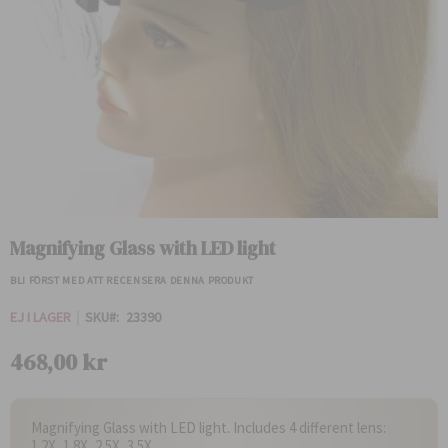
Hoppa
till
Magnifying Glass with LED light
början
av
BLI FÖRST MED ATT RECENSERA DENNA PRODUKT
bildgalleriet
EJ I LAGER
SKU
23390
468,00 kr
Magnifying Glass with LED light. Includes 4 different lens:
1.2X, 1.8X, 2.5X, 3.5X.