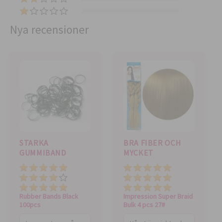
)
(
5
3
5
)
(
)
)
0
Nya recensioner
)
STARKA
BRA FIBER OCH
GUMMIBAND
MYCKET
Pris
Pris
Total value
Total value
Kvalitet
Kvalitet
Rubber Bands Black
Impression Super Braid
100pcs
Bulk 4 pcs 27#